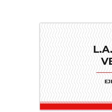
L.A
V
EJ