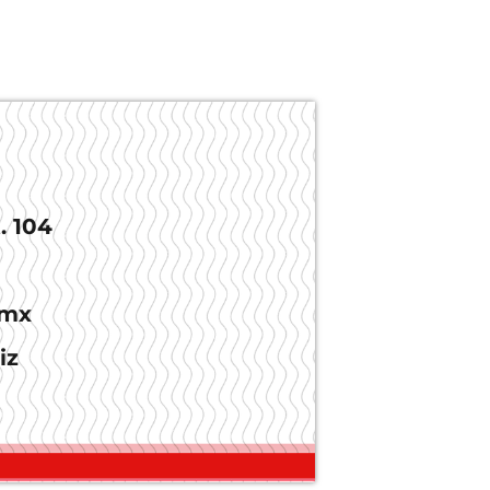
. 104
.mx
iz