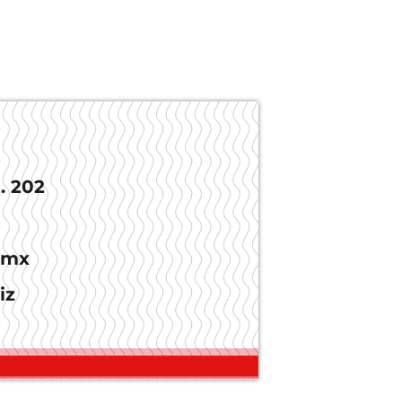
. 202
.mx
iz