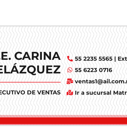
.E. CARINA
55 2235 5565 | Ext
ELÁZQUEZ
55 6223 0716
ventas1@ail.com
ECUTIVO DE VENTAS
Ir a sucursal Matr