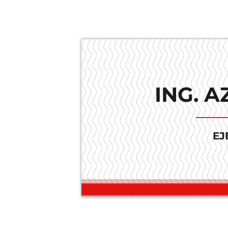
ING. A
EJ