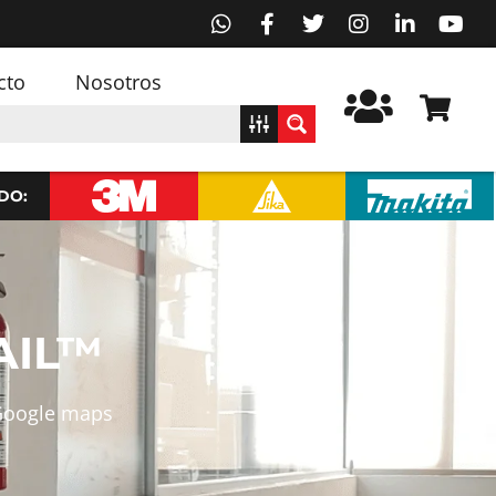
cto
Nosotros
DO:
AIL™
 Google maps