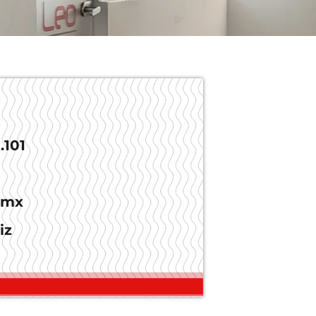
.101
.mx
iz