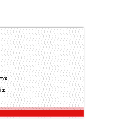
.mx
iz