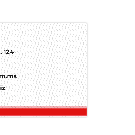
. 124
om.mx
iz