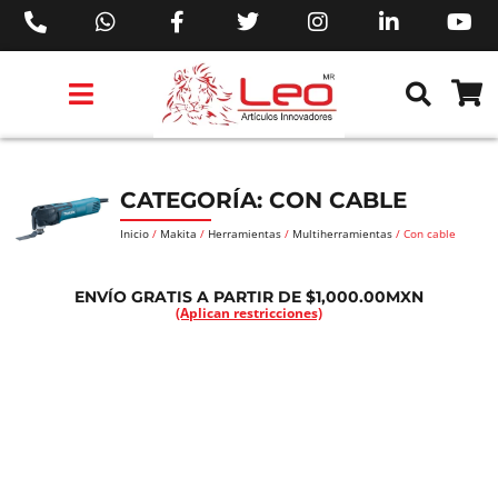
PRODUCTOS 3M™
PRODUCTOS SIKA®
PRODUCTOS MAKITA®
EJECUTIVOS DE VENTAS AIL™
CATEGORÍA: CON CABLE
Inicio
/
Makita
/
Herramientas
/
Multiherramientas
/ Con cable
ENVÍO GRATIS A PARTIR DE $1,000.00MXN
(Aplican restricciones)