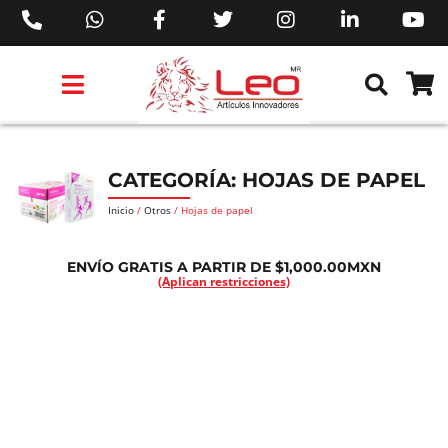
PRODUCTOS 3M™
PRODUCTOS SIKA®
PRODUCTOS MAKITA®
EJECUTIVOS DE VENTAS AIL™
CATEGORÍA: HOJAS DE PAPEL
Inicio
/
Otros
/ Hojas de papel
ENVÍO GRATIS A PARTIR DE $1,000.00MXN
(Aplican restricciones)