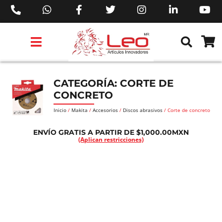
PRODUCTOS 3M™
PRODUCTOS SIKA®
PRODUCTOS MAKITA®
EJECUTIVOS DE VENTAS AIL™
CATEGORÍA: CORTE DE
CONCRETO
Inicio
/
Makita
/
Accesorios
/
Discos abrasivos
/ Corte de concreto
ENVÍO GRATIS A PARTIR DE $1,000.00MXN
(Aplican restricciones)