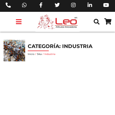
PRODUCTOS 3M™
PRODUCTOS SIKA®
PRODUCTOS MAKITA®
EJECUTIVOS DE VENTAS AIL™
CATEGORÍA: INDUSTRIA
Inicio
/
Sika
/ Industria