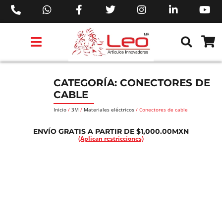
PRODUCTOS 3M™
PRODUCTOS SIKA®
PRODUCTOS MAKITA®
EJECUTIVOS DE VENTAS AIL™
CATEGORÍA: CONECTORES DE
CABLE
Inicio
/
3M
/
Materiales eléctricos
/ Conectores de cable
ENVÍO GRATIS A PARTIR DE $1,000.00MXN
(Aplican restricciones)