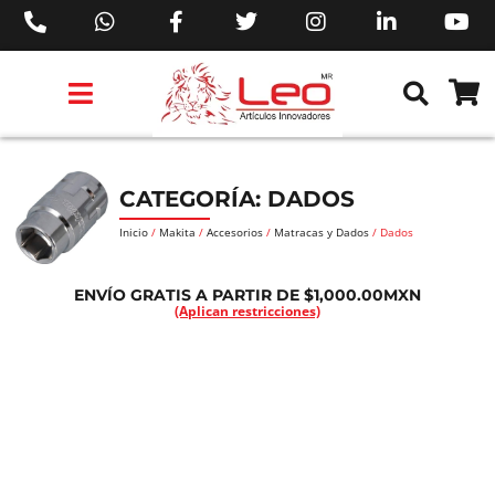
PRODUCTOS 3M™
PRODUCTOS SIKA®
PRODUCTOS MAKITA®
EJECUTIVOS DE VENTAS AIL™
CATEGORÍA: DADOS
Inicio
/
Makita
/
Accesorios
/
Matracas y Dados
/ Dados
ENVÍO GRATIS A PARTIR DE $1,000.00MXN
(Aplican restricciones)