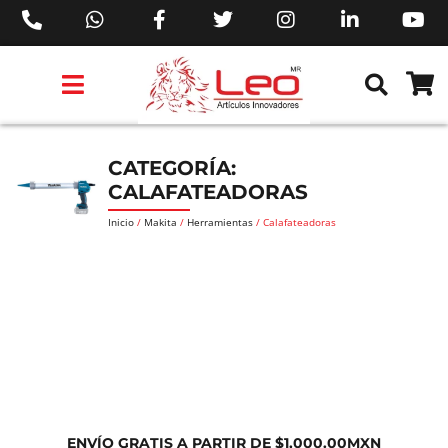
PRODUCTOS 3M™
PRODUCTOS SIKA®
PRODUCTOS MAKITA®
EJECUTIVOS DE VENTAS AIL™
CATEGORÍA:
CALAFATEADORAS
Inicio
/
Makita
/
Herramientas
/ Calafateadoras
ENVÍO GRATIS A PARTIR DE $1,000.00MXN