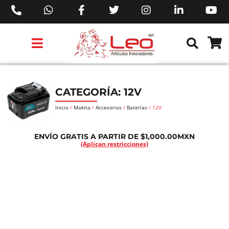
PRODUCTOS 3M™
PRODUCTOS SIKA®
PRODUCTOS MAKITA®
EJECUTIVOS DE VENTAS AIL™
CATEGORÍA: 12V
Inicio
/
Makita
/
Accesorios
/
Baterías
/ 12V
ENVÍO GRATIS A PARTIR DE $1,000.00MXN
(Aplican restricciones)