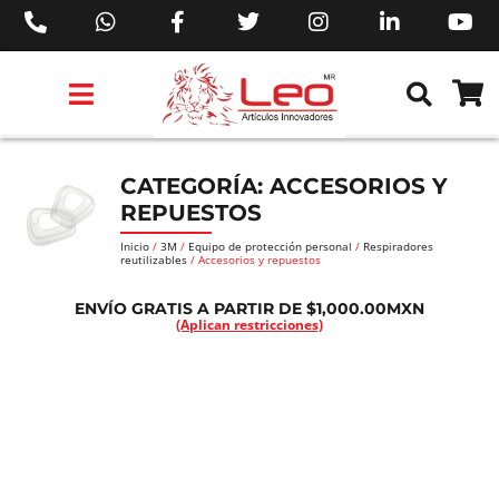
PRODUCTOS 3M™
PRODUCTOS SIKA®
PRODUCTOS MAKITA®
EJECUTIVOS DE VENTAS AIL™
CATEGORÍA: ACCESORIOS Y
REPUESTOS
Inicio
/
3M
/
Equipo de protección personal
/
Respiradores
reutilizables
/ Accesorios y repuestos
ENVÍO GRATIS A PARTIR DE $1,000.00MXN
(Aplican restricciones)