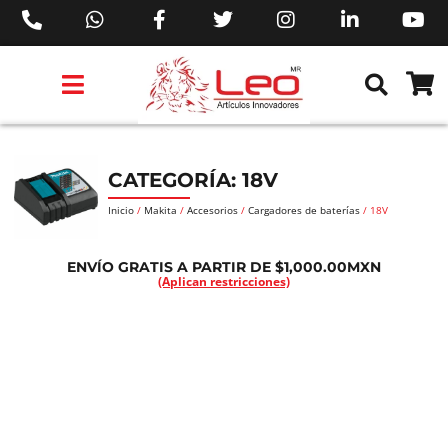
PRODUCTOS 3M™
PRODUCTOS SIKA®
PRODUCTOS MAKITA®
EJECUTIVOS DE VENTAS AIL™
CATEGORÍA: 18V
Inicio
/
Makita
/
Accesorios
/
Cargadores de baterías
/ 18V
ENVÍO GRATIS A PARTIR DE $1,000.00MXN
(Aplican restricciones)