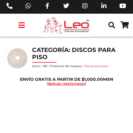
PRODUCTOS 3M™
PRODUCTOS SIKA®
PRODUCTOS MAKITA®
EJECUTIVOS DE VENTAS AIL™
CATEGORÍA: DISCOS PARA
PISO
Inicio
/
3M
/
Productos de limpieza
/ Discos para piso
ENVÍO GRATIS A PARTIR DE $1,000.00MXN
(Aplican restricciones)