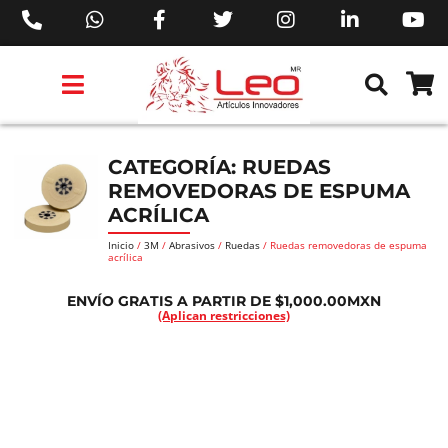
PRODUCTOS 3M™
PRODUCTOS SIKA®
PRODUCTOS MAKITA®
EJECUTIVOS DE VENTAS AIL™
CATEGORÍA: RUEDAS
REMOVEDORAS DE ESPUMA
ACRÍLICA
Inicio
/
3M
/
Abrasivos
/
Ruedas
/ Ruedas removedoras de espuma
acrílica
ENVÍO GRATIS A PARTIR DE $1,000.00MXN
(Aplican restricciones)