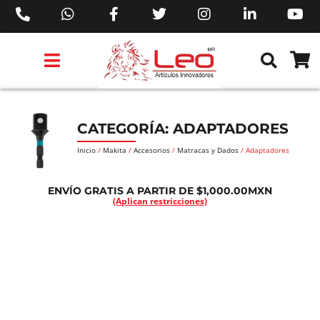
PRODUCTOS 3M™
PRODUCTOS SIKA®
PRODUCTOS MAKITA®
EJECUTIVOS DE VENTAS AIL™
CATEGORÍA: ADAPTADORES
Inicio
/
Makita
/
Accesorios
/
Matracas y Dados
/ Adaptadores
ENVÍO GRATIS A PARTIR DE $1,000.00MXN
(Aplican restricciones)