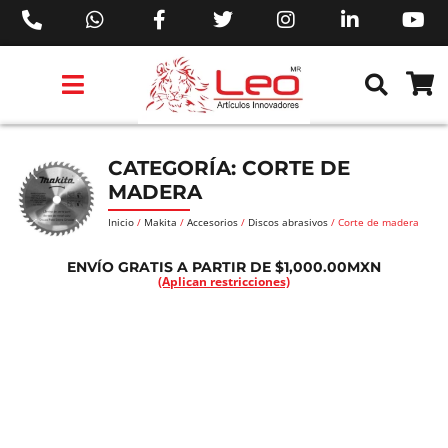
PRODUCTOS 3M™
PRODUCTOS SIKA®
PRODUCTOS MAKITA®
EJECUTIVOS DE VENTAS AIL™
CATEGORÍA: CORTE DE
MADERA
Inicio
/
Makita
/
Accesorios
/
Discos abrasivos
/ Corte de madera
ENVÍO GRATIS A PARTIR DE $1,000.00MXN
(Aplican restricciones)