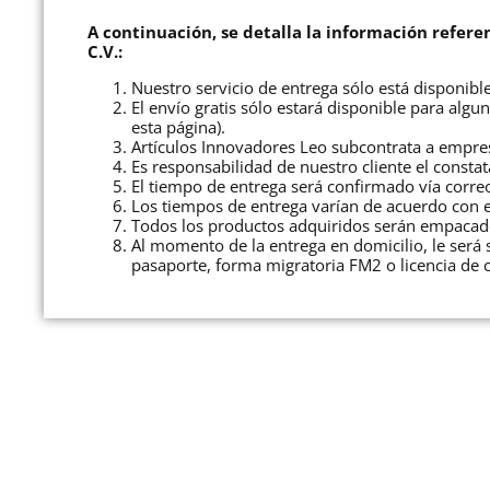
A continuación, se detalla la información refere
C.V.:
Nuestro servicio de entrega sólo está disponibl
El envío gratis sólo estará disponible para alg
esta página).
Artículos Innovadores Leo subcontrata a empres
Es responsabilidad de nuestro cliente el consta
El tiempo de entrega será confirmado vía corre
Los tiempos de entrega varían de acuerdo con el
Todos los productos adquiridos serán empacado
Al momento de la entrega en domicilio, le será so
pasaporte, forma migratoria FM2 o licencia de 