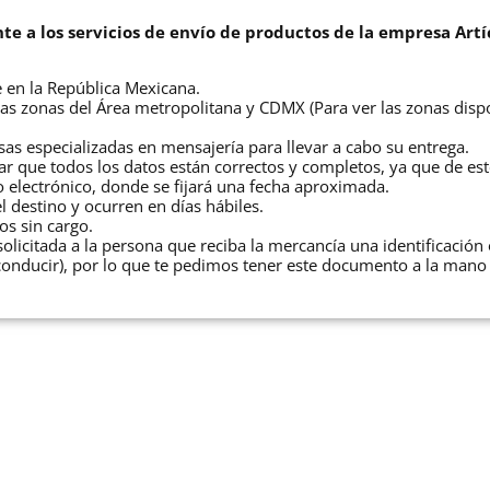
nte a los servicios de envío de productos de la empresa Artí
e en la República Mexicana.
unas zonas del Área metropolitana y CDMX (Para ver las zonas dispo
as especializadas en mensajería para llevar a cabo su entrega.
tar que todos los datos están correctos y completos, ya que de es
o electrónico, donde se fijará una fecha aproximada.
 destino y ocurren en días hábiles.
s sin cargo.
licitada a la persona que reciba la mercancía una identificación of
conducir), por lo que te pedimos tener este documento a la mano