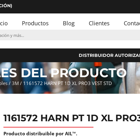
CIÓN)
icio
Productos
Blog
Clientes
Conta
DISTRIBUIDOR AUTORIZA
LES DEL PRODUCTO
bles
/
3M
/ 1161572 HARN PT 1D XL PRO3 VEST STD
1161572 HARN PT 1D XL PRO
Producto distribuible por AIL™.