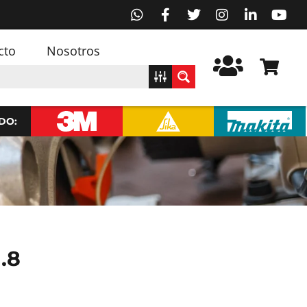
cto
Nosotros
DO:
.8