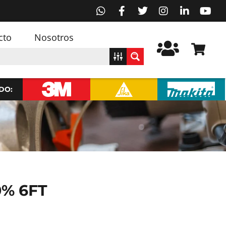
cto
Nosotros
DO:
0% 6FT