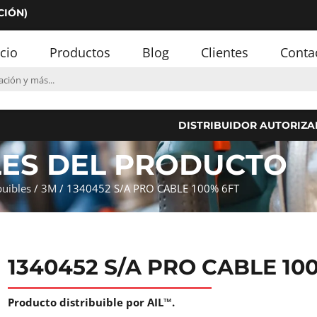
CIÓN)
icio
Productos
Blog
Clientes
Conta
DISTRIBUIDOR AUTORIZA
LES DEL PRODUCTO
buibles
/
3M
/ 1340452 S/A PRO CABLE 100% 6FT
1340452 S/A PRO CABLE 10
Producto distribuible por AIL™.