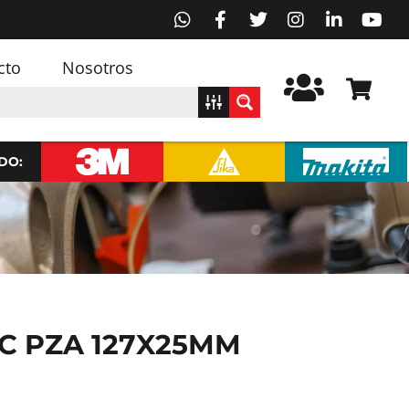
cto
Nosotros
DO:
SC PZA 127X25MM