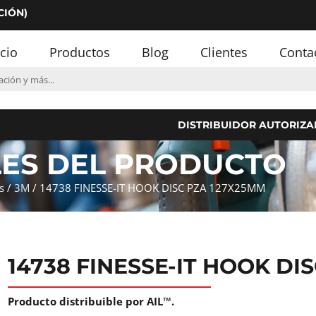
CIÓN)
icio
Productos
Blog
Clientes
Conta
DISTRIBUIDOR AUTORIZA
LES DEL PRODUCTO
s
/
3M
/ 14738 FINESSE-IT HOOK DISC PZA 127X25MM
14738 FINESSE-IT HOOK DI
Producto distribuible por AIL™.