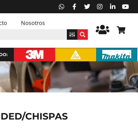
cto
Nosotros
DO:
 DED/CHISPAS