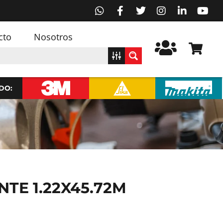
cto
Nosotros
DO:
TE 1.22X45.72M