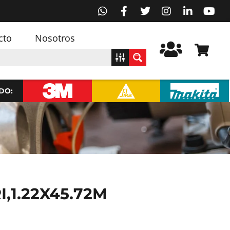
cto
Nosotros
DO:
,1.22X45.72M