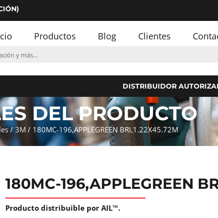
CIÓN)
icio
Productos
Blog
Clientes
Conta
DISTRIBUIDOR AUTORIZA
LES DEL PRODUCTO
les
/
3M
/ 180MC-196,APPLEGREEN BRI,1.22X45.72M
180MC-196,APPLEGREEN BRI
Producto distribuible por AIL™.