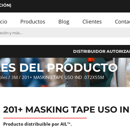
CIÓN)
icio
Productos
Blog
Clientes
Conta
DISTRIBUIDOR AUTORIZA
LES DEL PRODUCTO
bles
/
3M
/ 201+ MASKING TAPE USO IND .072X55M
201+ MASKING TAPE USO IN
Producto distribuible por AIL™.