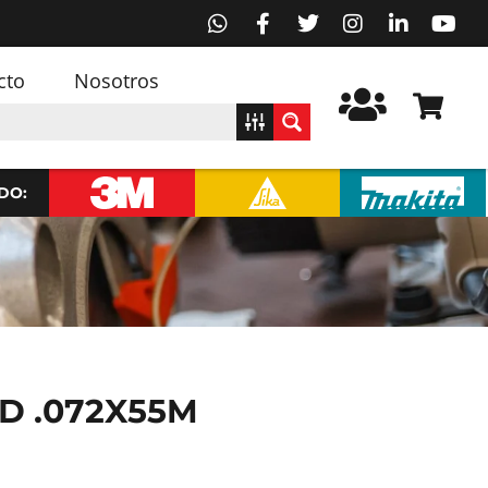
cto
Nosotros
DO:
D .072X55M