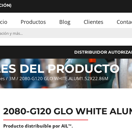
CIÓN)
icio
Productos
Blog
Clientes
Conta
DISTRIBUIDOR AUTORIZA
LES DEL PRODUCTO
les
/
3M
/ 2080-G120 GLO WHITE ALUM1.52X22.86M
2080-G120 GLO WHITE ALU
Producto distribuible por AIL™.