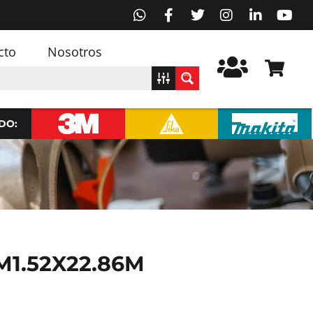
cto
Nosotros
DO:
M1.52X22.86M