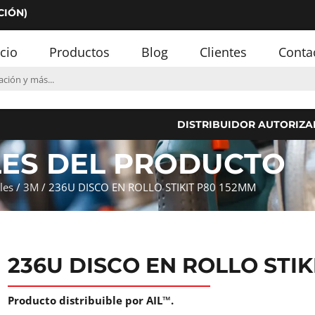
CIÓN)
icio
Productos
Blog
Clientes
Conta
DISTRIBUIDOR AUTORIZA
LES DEL PRODUCTO
les
/
3M
/ 236U DISCO EN ROLLO STIKIT P80 152MM
236U DISCO EN ROLLO STIK
Producto distribuible por AIL™.