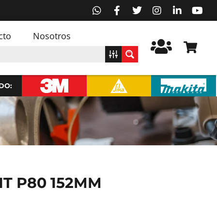
cto
Nosotros
DO:
IT P80 152MM