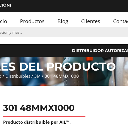
CIÓN)
icio
Productos
Blog
Clientes
Conta
DISTRIBUIDOR AUTORIZA
LES DEL PRODUCTO
o
/
Distribuibles
/
3M
/ 301 48MMX1000
301 48MMX1000
Producto distribuible por AIL™.