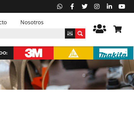
cto
Nosotros
DO: