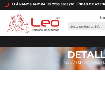
LLÁMANOS AHORA: 55 2235 5565 (30 LÍNEAS DE ATEN
In
DETAL
Inicio
/
3M
/
Abrasivos
/
L