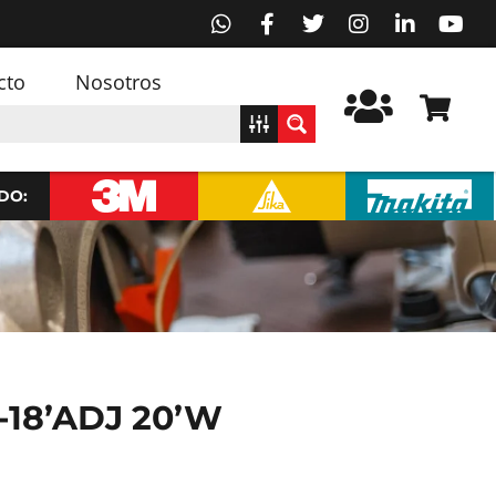
cto
Nosotros
DO:
-18’ADJ 20’W