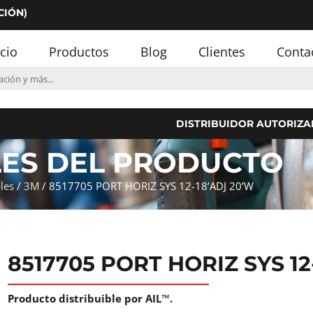
CIÓN)
icio
Productos
Blog
Clientes
Conta
DISTRIBUIDOR AUTORIZA
LES DEL PRODUCTO
les
/
3M
/ 8517705 PORT HORIZ SYS 12-18’ADJ 20’W
8517705 PORT HORIZ SYS 12
Producto distribuible por AIL™.