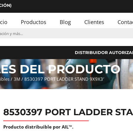
CIÓN)
icio
Productos
Blog
Clientes
Conta
DISTRIBUIDOR AUTORIZA
LES DEL PRODUCTO
ibles
/
3M
/ 8530397 PORT LADDER STAND 9X9X3′
8530397 PORT LADDER STA
Producto distribuible por AIL™.