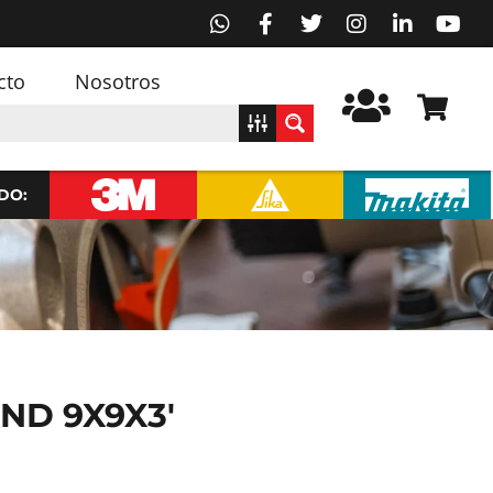
cto
Nosotros
DO:
ND 9X9X3′