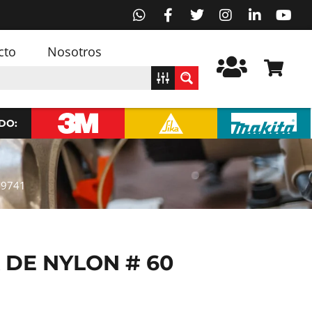
cto
Nosotros
DO:
 9741
 DE NYLON # 60