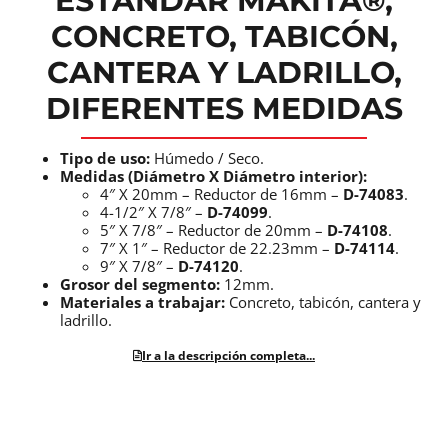
ESTÁNDAR MAKITA®,
CONCRETO, TABICÓN,
CANTERA Y LADRILLO,
DIFERENTES MEDIDAS
Tipo de uso:
Húmedo / Seco.
Medidas (Diámetro X Diámetro interior):
4″ X 20mm – Reductor de 16mm –
D-74083
.
4-1/2″ X 7/8″ –
D-74099
.
5″ X 7/8″ – Reductor de 20mm –
D-74108
.
7″ X 1″ – Reductor de 22.23mm –
D-74114
.
9″ X 7/8″ –
D-74120
.
Grosor del segmento:
12mm.
Materiales a trabajar:
Concreto, tabicón, cantera y
ladrillo.
Ir a la descripción completa...