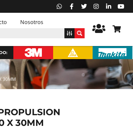
cto
Nosotros
DO:
 X 30MM
 PROPULSION
0 X 30MM