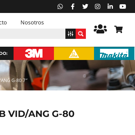
cto
Nosotros
DO:
/ANG G-80 7″
B VID/ANG G-80