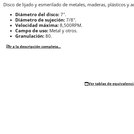
Disco de lijado y esmerilado de metales, maderas, plásticos y ac
Diámetro del disco:
7″.
Diámetro de sujeción:
7/8″.
Velocidad máxima:
8,500RPM.
Campo de uso:
Metal y otros.
Granulación:
80.
Ir a la descripción completa...
Ver tablas de equivalenci