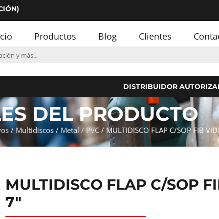
CIÓN)
icio
Productos
Blog
Clientes
Conta
DISTRIBUIDOR AUTORIZA
LES DEL PRODUCTO
vos
/
Multidiscos
/
Metal / PVC
/ MULTIDISCO FLAP C/SOP FIB VID
MULTIDISCO FLAP C/SOP FI
7″