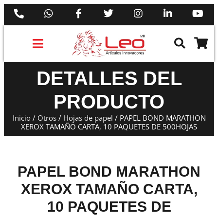
PRODUCTOS 3M™
PRODUCTOS SIKA®
PRODUCTOS MAKITA®
EJECUTIVOS DE VENTAS AIL™
DETALLES DEL
PRODUCTO
Inicio
/
Otros
/
Hojas de papel
/ PAPEL BOND MARATHON
XEROX TAMAÑO CARTA, 10 PAQUETES DE 500HOJAS
PAPEL BOND MARATHON
XEROX TAMAÑO CARTA,
10 PAQUETES DE