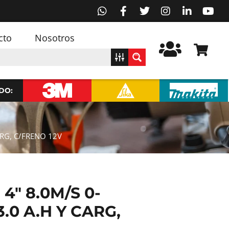
cto
Nosotros
DO:
ARG, C/FRENO 12V
″ 8.0M/S 0-
3.0 A.H Y CARG,