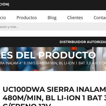
CIÓN)
icio
Productos
Blog
Clientes
Conta
DISTRIBUIDOR AUTORIZA
LES DEL PRODUCTO
A INALAM 4″ 8.0M/S 0-480M/MIN, BL LI-ION 1 BAT 3.0 A.H Y C
UC100DWA SIERRA INALAM 4
480M/MIN, BL LI-ION 1 BAT 