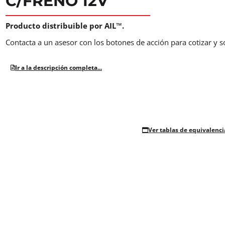
C/FRENO 12V
Producto distribuible por AIL™.
Contacta a un asesor con los botones de acción para cotizar y s
Ir a la descripción completa...
Ver tablas de equivalenci