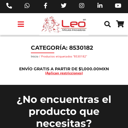
PRODUCTOS 3M™
PRODUCTOS SIKA®
PRODUCTOS MAKITA®
EJECUTIVOS DE VENTAS AIL™
CATEGORÍA: 8530182
Inicio
/ Productos etiquetados “8530182”
ENVÍO GRATIS A PARTIR DE $1,000.00MXN
(Aplican restricciones)
¿No encuentras el
producto que
necesitas?