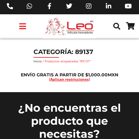
PRODUCTOS 3M™
PRODUCTOS SIKA®
PRODUCTOS MAKITA®
EJECUTIVOS DE VENTAS AIL™
CATEGORÍA: 89137
Inicio
/ Productos etiquetados “89137”
ENVÍO GRATIS A PARTIR DE $1,000.00MXN
(Aplican restricciones)
¿No encuentras el
producto que
necesitas?