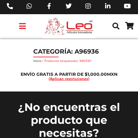
PRODUCTOS 3M™
PRODUCTOS SIKA®
PRODUCTOS MAKITA®
EJECUTIVOS DE VENTAS AIL™
CATEGORÍA: A96936
Inicio
/ Productos etiquetados “A96936”
ENVÍO GRATIS A PARTIR DE $1,000.00MXN
(Aplican restricciones)
¿No encuentras el
producto que
necesitas?