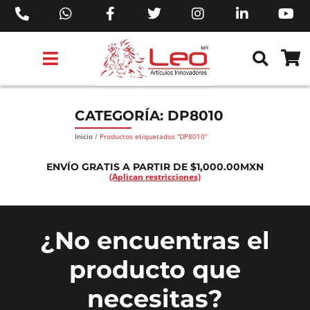
PRODUCTOS 3M™
PRODUCTOS SIKA®
PRODUCTOS MAKITA®
EJECUTIVOS DE VENTAS AIL™
CATEGORÍA: DP8010
Inicio
/ Productos etiquetados “DP8010”
ENVÍO GRATIS A PARTIR DE $1,000.00MXN
(Aplican restricciones)
¿No encuentras el
producto que
necesitas?