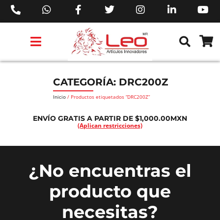
PRODUCTOS 3M™
PRODUCTOS SIKA®
PRODUCTOS MAKITA®
EJECUTIVOS DE VENTAS AIL™
CATEGORÍA: DRC200Z
Inicio
/ Productos etiquetados “DRC200Z”
ENVÍO GRATIS A PARTIR DE $1,000.00MXN
(Aplican restricciones)
¿No encuentras el
producto que
necesitas?