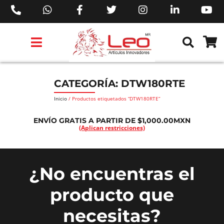
PRODUCTOS 3M™
PRODUCTOS SIKA®
PRODUCTOS MAKITA®
EJECUTIVOS DE VENTAS AIL™
CATEGORÍA: DTW180RTE
Inicio
/ Productos etiquetados “DTW180RTE”
ENVÍO GRATIS A PARTIR DE $1,000.00MXN
(Aplican restricciones)
¿No encuentras el
producto que
necesitas?