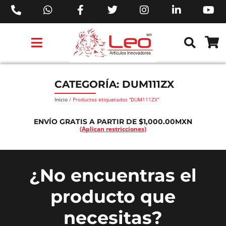
PRODUCTOS 3M™
PRODUCTOS SIKA®
PRODUCTOS MAKITA®
EJECUTIVOS DE VENTAS AIL™
CATEGORÍA: DUM111ZX
Inicio
/ Productos etiquetados “DUM111ZX”
ENVÍO GRATIS A PARTIR DE $1,000.00MXN
(Aplican restricciones)
¿No encuentras el
producto que
necesitas?