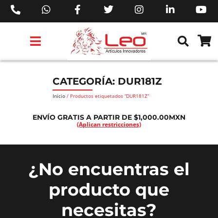
PRODUCTOS 3M™
PRODUCTOS SIKA®
PRODUCTOS MAKITA®
EJECUTIVOS DE VENTAS AIL™
CATEGORÍA: DUR181Z
Inicio
/ Productos etiquetados “DUR181Z”
ENVÍO GRATIS A PARTIR DE $1,000.00MXN
(Aplican restricciones)
¿No encuentras el
producto que
necesitas?