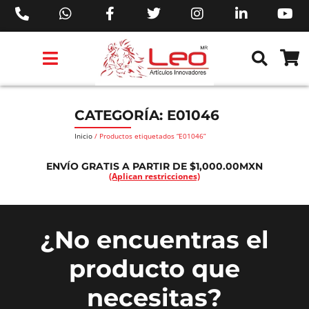
PRODUCTOS 3M™
PRODUCTOS SIKA®
PRODUCTOS MAKITA®
EJECUTIVOS DE VENTAS AIL™
CATEGORÍA: E01046
Inicio
/ Productos etiquetados “E01046”
ENVÍO GRATIS A PARTIR DE $1,000.00MXN
(Aplican restricciones)
¿No encuentras el
producto que
necesitas?