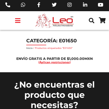
PRODUCTOS 3M™
PRODUCTOS SIKA®
PRODUCTOS MAKITA®
EJECUTIVOS DE VENTAS AIL™
CATEGORÍA: E01650
Inicio
/ Productos etiquetados “E01650”
ENVÍO GRATIS A PARTIR DE $1,000.00MXN
(Aplican restricciones)
¿No encuentras el
producto que
necesitas?