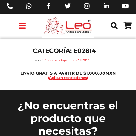
PRODUCTOS 3M™
PRODUCTOS SIKA®
PRODUCTOS MAKITA®
EJECUTIVOS DE VENTAS AIL™
CATEGORÍA: E02814
Inicio
/ Productos etiquetados “E02814”
ENVÍO GRATIS A PARTIR DE $1,000.00MXN
(Aplican restricciones)
¿No encuentras el
producto que
necesitas?