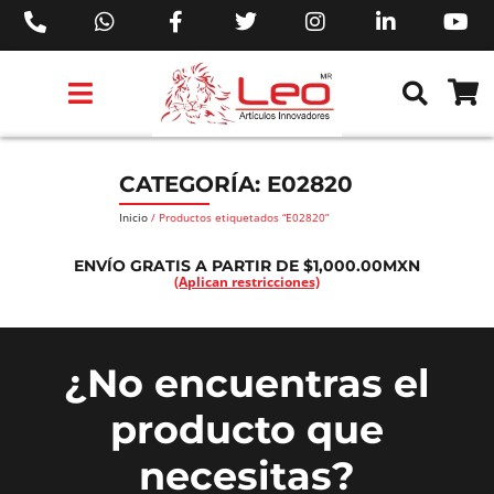
PRODUCTOS 3M™
PRODUCTOS SIKA®
PRODUCTOS MAKITA®
EJECUTIVOS DE VENTAS AIL™
CATEGORÍA: E02820
Inicio
/ Productos etiquetados “E02820”
ENVÍO GRATIS A PARTIR DE $1,000.00MXN
(Aplican restricciones)
¿No encuentras el
producto que
necesitas?