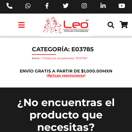
PRODUCTOS 3M™
PRODUCTOS SIKA®
PRODUCTOS MAKITA®
EJECUTIVOS DE VENTAS AIL™
CATEGORÍA: E03785
Inicio
/ Productos etiquetados “E03785”
ENVÍO GRATIS A PARTIR DE $1,000.00MXN
(Aplican restricciones)
¿No encuentras el
producto que
necesitas?