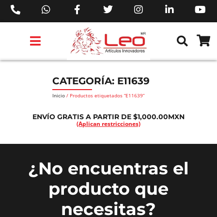
PRODUCTOS 3M™
PRODUCTOS SIKA®
PRODUCTOS MAKITA®
EJECUTIVOS DE VENTAS AIL™
CATEGORÍA: E11639
Inicio
/ Productos etiquetados “E11639”
ENVÍO GRATIS A PARTIR DE $1,000.00MXN
(Aplican restricciones)
¿No encuentras el
producto que
necesitas?